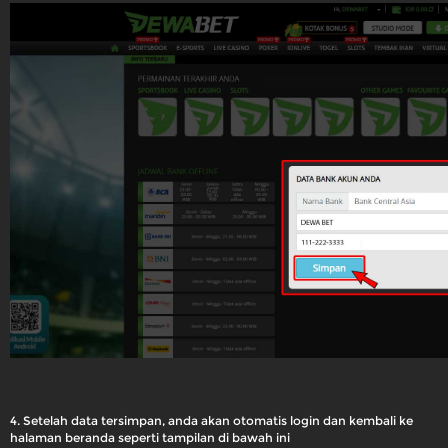
4. Setelah data tersimpan, anda akan otomatis login dan kembali ke
halaman beranda seperti tampilan di bawah ini