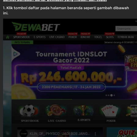
1. Klik tombol daftar pada halaman beranda seperti gambah dibawah
ini.