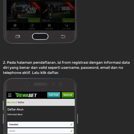
2. Pada halaman pendaftaran, isi from registrasi dengan informasi data
diri yang benar dan valid seperti username, password, email dan no
telephone aktif. Lalu klik daftar.