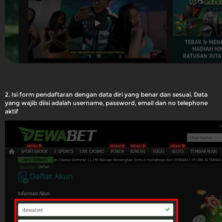
2. Isi form pendaftaran dengan data diri yang benar dan sesuai. Data
yang wajib diisi adalah username, password, email dan no telephone
aktif