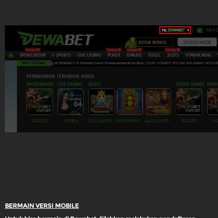
BERMAIN VERSI MOBILE