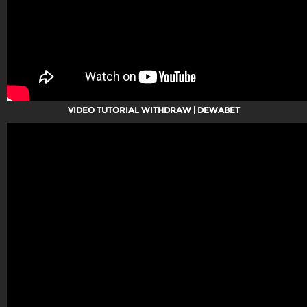
VIDEO TUTORIAL WITHDRAW | DEWABET