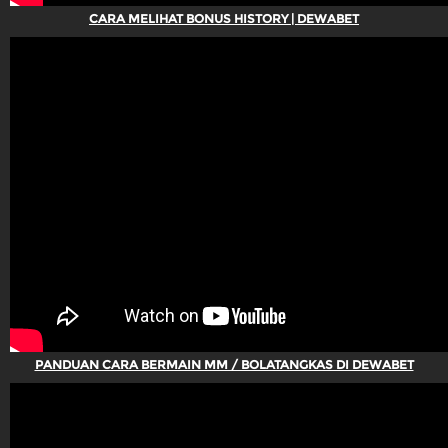
CARA MELIHAT BONUS HISTORY | DEWABET
PANDUAN CARA BERMAIN MM / BOLATANGKAS DI DEWABET