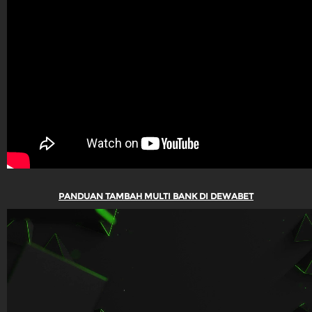
PANDUAN TAMBAH MULTI BANK DI DEWABET